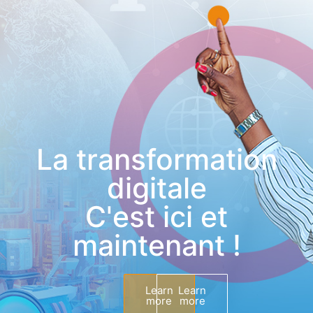
La transformation
digitale
C'est ici et
maintenant !
Learn
Learn
more
more