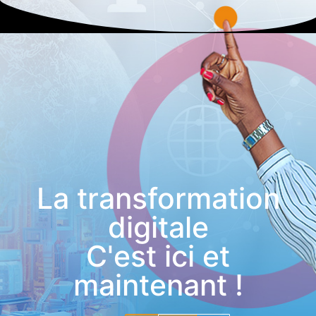
La transformation
digitale
C'est ici et
maintenant !