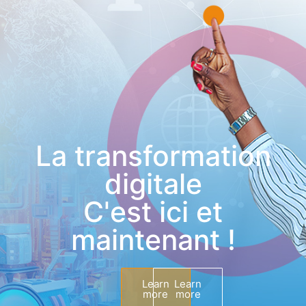
La transformation
digitale
C'est ici et
maintenant !
Learn
Learn
more
more