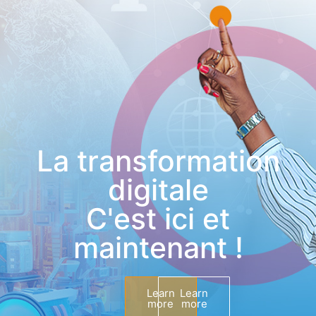
La transformation
digitale
C'est ici et
maintenant !
Learn
Learn
more
more