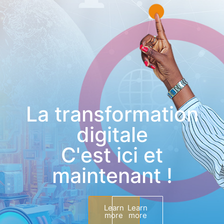
La transformation
digitale
C'est ici et
maintenant !
Learn
Learn
more
more