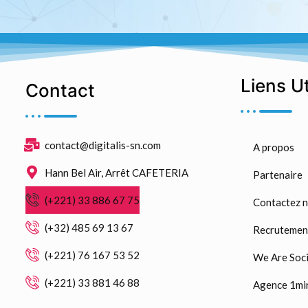
Liens U
Contact
contact@digitalis-sn.com
A propos
Hann Bel Air, Arrêt CAFETERIA
Partenaire
(+221) 33 886 67 75
Contactez 
(+32) 485 69 13 67
Recrutemen
(+221) 76 167 53 52
We Are Soci
(+221) 33 881 46 88
Agence 1mi