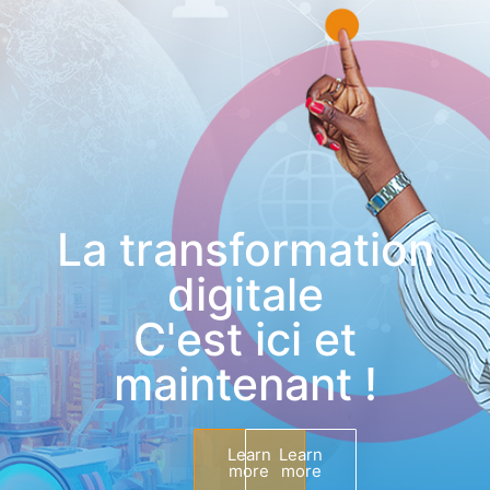
La transformation
digitale
C'est ici et
maintenant !
Learn
Learn
more
more