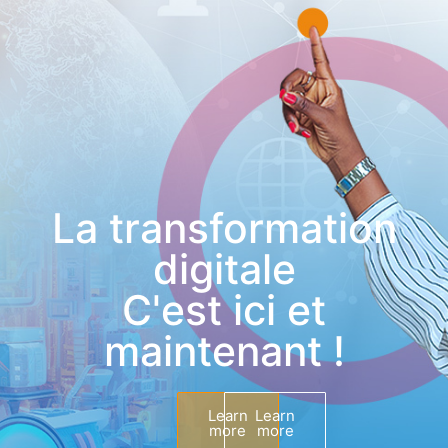
La transformation
digitale
C'est ici et
maintenant !
Learn
Learn
more
more