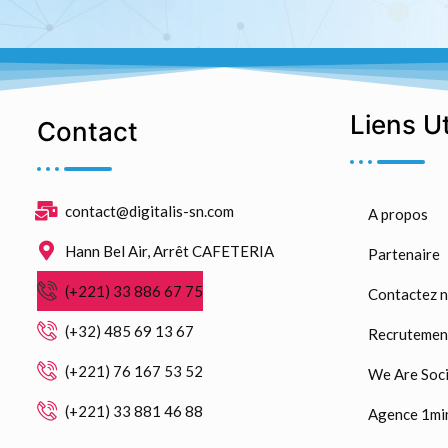
Liens U
Contact
contact@digitalis-sn.com
A propos
Hann Bel Air, Arrêt CAFETERIA
Partenaire
(+221) 33 886 67 75
Contactez 
(+32) 485 69 13 67
Recrutemen
(+221) 76 167 53 52
We Are Soci
(+221) 33 881 46 88
Agence 1mi