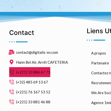
Liens U
Contact
contact@digitalis-sn.com
A propos
Hann Bel Air, Arrêt CAFETERIA
Partenaire
(+221) 33 886 67 75
Contactez 
(+32) 485 69 13 67
Recrutemen
(+221) 76 167 53 52
We Are Soci
(+221) 33 881 46 88
Agence 1mi