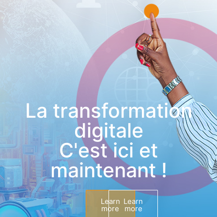
La transformation
digitale
C'est ici et
maintenant !
Learn
Learn
more
more