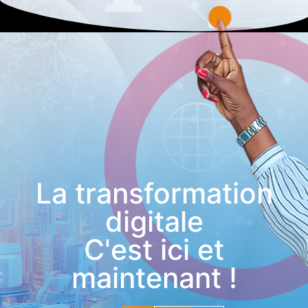
La transformation
digitale
C'est ici et
maintenant !