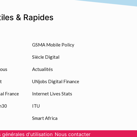
tiles & Rapides
GSMA Mobile Policy
Siècle Digital
nous
Actualités
t
UNjobs Digital Finance
al France
Internet Lives Stats
n30
ITU
Smart Africa
 générales d'utilisation
Nous contacter