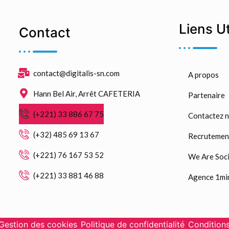
Liens U
Contact
contact@digitalis-sn.com
A propos
Hann Bel Air, Arrêt CAFETERIA
Partenaire
(+221) 33 886 67 75
Contactez 
(+32) 485 69 13 67
Recrutemen
(+221) 76 167 53 52
We Are Soci
(+221) 33 881 46 88
Agence 1mi
 Gestion des cookies
Politique de confidentialité
Conditions