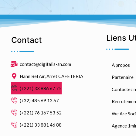
Liens U
Contact
contact@digitalis-sn.com
A propos
Hann Bel Air, Arrêt CAFETERIA
Partenaire
(+221) 33 886 67 75
Contactez 
(+32) 485 69 13 67
Recrutemen
(+221) 76 167 53 52
We Are Soci
(+221) 33 881 46 88
Agence 1mi