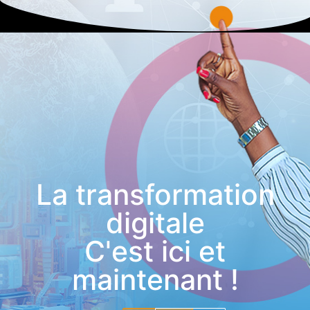
La transformation
digitale
C'est ici et
maintenant !