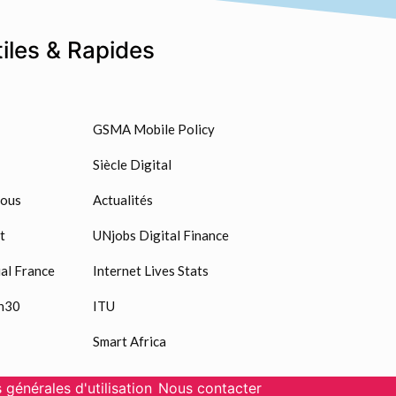
tiles & Rapides
GSMA Mobile Policy
Siècle Digital
nous
Actualités
t
UNjobs Digital Finance
al France
Internet Lives Stats
n30
ITU
Smart Africa
 générales d'utilisation
Nous contacter