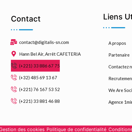
Liens U
Contact
contact@digitalis-sn.com
A propos
Hann Bel Air, Arrêt CAFETERIA
Partenaire
(+221) 33 886 67 75
Contactez 
(+32) 485 69 13 67
Recrutemen
(+221) 76 167 53 52
We Are Soci
(+221) 33 881 46 88
Agence 1mi
 Gestion des cookies
Politique de confidentialité
Conditions